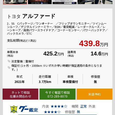
アルファード
トヨタ
2．5S Cパッケージ／ワンオーナー ／フリップダウンモニター／ツインムー
ンルーフ／デジタルインナーミラー／BSM／衝突軽減／レーダークルーズ／レ
ーンキープ／両側パワースライドドア／コーナーセンサー／パワーバックドア／
バックカメラ／ETC
支払総額
(税込)(リ済込)
439.8
万円
車両本体
諸費用
425.2
14.6
万円
万円
(税込)
(税込)
法定整備：整備付
保証付 (1ヶ月・1000km ※いずれか早い時期が保証適用の条件となりま
す。)
年式
走行距離
車検
修復歴
2021年
3.7万km
車検整備付
無
ネットで相談
今すぐ電話で相談
来店予約
在庫お問合わせ
072-289-8070
内装
★★★★☆
機関
正常
外装
★★★★☆
修復歴
無