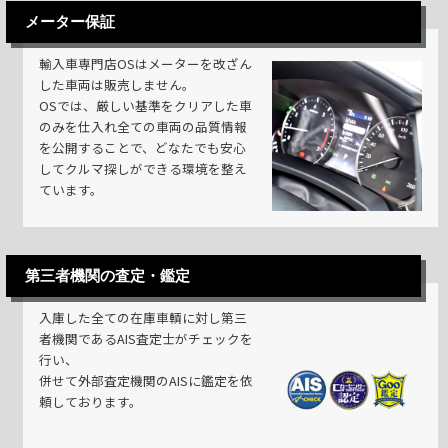
メーター保証
輸入車専門店OSはメーターを改ざん
した車両は販売しません。
OSでは、厳しい基準をクリアした車
のみを仕入れ全ての車両の品質情報
を公開することで、どなたでも安心
してクルマ探しができる環境を整え
ています。
第三者機関の査定・鑑定
入庫した全ての在庫車輌に対し第三
者機関であるAIS査定士がチェックを
行い、
併せて外部査定機関のAISに鑑定を依
頼しております。