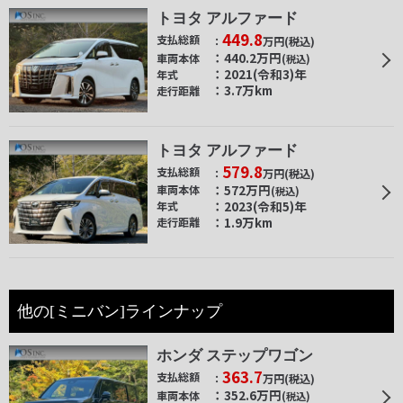
トヨタ アルファード
449.8
支払総額
万円
(税込)
440.2
万円
車両本体
(税込)
2021(令和3)年
年式
3.7万km
走行距離
トヨタ アルファード
579.8
支払総額
万円
(税込)
572
万円
車両本体
(税込)
2023(令和5)年
年式
1.9万km
走行距離
他の[ミニバン]ラインナップ
ホンダ ステップワゴン
363.7
支払総額
万円
(税込)
352.6
万円
車両本体
(税込)