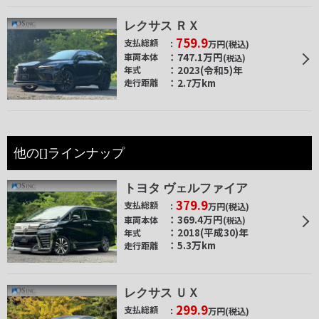
レクサス ＲＸ
759.9
支払総額
万円
(税込)
747.1
万円
車両本体
(税込)
2023(令和5)年
年式
2.7万km
走行距離
他の[]ラインナップ
トヨタ ヴェルファイア
379.9
支払総額
万円
(税込)
369.4
万円
車両本体
(税込)
2018(平成30)年
年式
5.3万km
走行距離
レクサス ＵＸ
299.9
支払総額
万円
(税込)