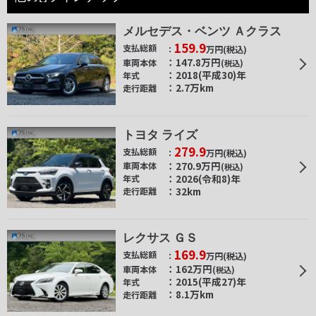
メルセデス・ベンツ Ａクラス
159.9
支払総額
万円
(税込)
147.8
万円
車両本体
(税込)
2018(平成30)年
年式
2.7万km
走行距離
トヨタ ライズ
279.9
支払総額
万円
(税込)
270.9
万円
車両本体
(税込)
2026(令和8)年
年式
32km
走行距離
レクサス ＧＳ
169.9
支払総額
万円
(税込)
162
万円
車両本体
(税込)
2015(平成27)年
年式
8.1万km
走行距離