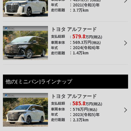
2021(令和3)年
年式
3.7万km
走行距離
トヨタ アルファード
579.8
支払総額
万円
(税込)
569.3
万円
車両本体
(税込)
2024(令和6)年
年式
1.4万km
走行距離
他の[ミニバン]ラインナップ
トヨタ アルファード
585.8
支払総額
万円
(税込)
576
万円
車両本体
(税込)
2023(令和5)年
年式
2.3万km
走行距離