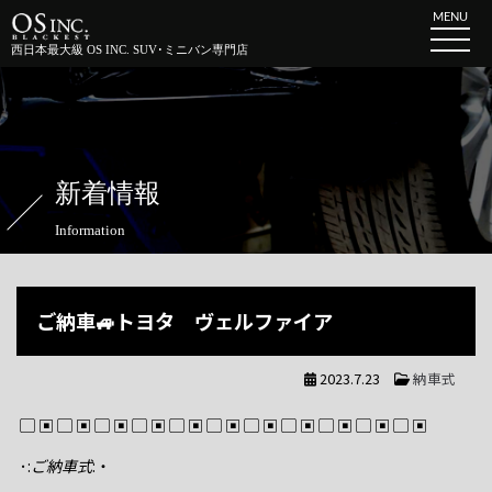
MENU
西日本最大級 OS INC. SUV･ミニバン専門店
新着情報
Information
ご納車🚙トヨタ ヴェルファイア
2023.7.23
納車式
▢ ▣ ▢ ▣ ▢ ▣ ▢ ▣ ▢ ▣ ▢ ▣ ▢ ▣ ▢ ▣ ▢ ▣ ▢ ▣ ▢ ▣
･:
ご納車式
:・