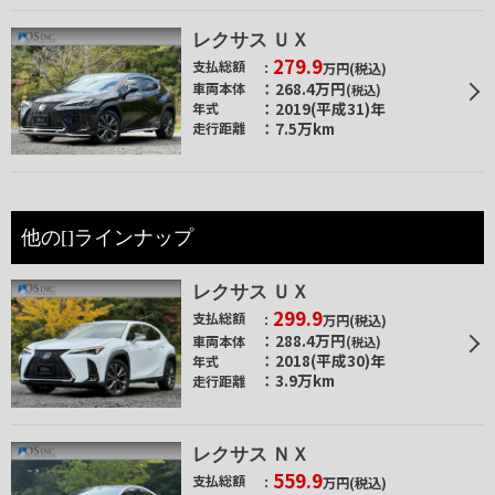
レクサス ＵＸ
279.9
支払総額
万円
(税込)
268.4
万円
車両本体
(税込)
2019(平成31)年
年式
7.5万km
走行距離
他の[]ラインナップ
レクサス ＵＸ
299.9
支払総額
万円
(税込)
288.4
万円
車両本体
(税込)
2018(平成30)年
年式
3.9万km
走行距離
レクサス ＮＸ
559.9
支払総額
万円
(税込)