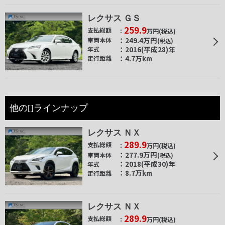
レクサス ＧＳ
259.9
支払総額
万円
(税込)
249.4
万円
車両本体
(税込)
2016(平成28)年
年式
4.7万km
走行距離
他の[]ラインナップ
レクサス ＮＸ
289.9
支払総額
万円
(税込)
277.9
万円
車両本体
(税込)
2018(平成30)年
年式
8.7万km
走行距離
レクサス ＮＸ
289.9
支払総額
万円
(税込)