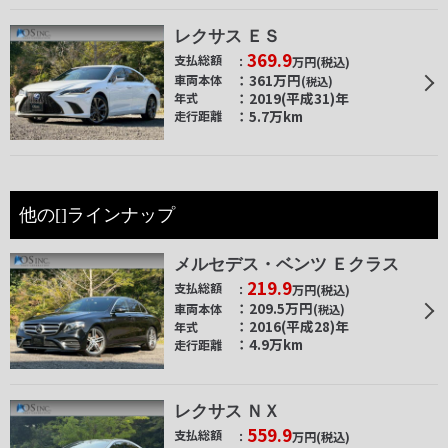
レクサス ＥＳ
369.9
支払総額
万円
(税込)
361
万円
車両本体
(税込)
2019(平成31)年
年式
5.7万km
走行距離
他の[]ラインナップ
メルセデス・ベンツ Ｅクラス
219.9
支払総額
万円
(税込)
209.5
万円
車両本体
(税込)
2016(平成28)年
年式
4.9万km
走行距離
レクサス ＮＸ
559.9
支払総額
万円
(税込)