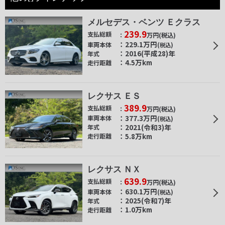
メルセデス・ベンツ Ｅクラス
239.9
支払総額
万円
(税込)
229.1
万円
車両本体
(税込)
2016(平成28)年
年式
4.5万km
走行距離
レクサス ＥＳ
389.9
支払総額
万円
(税込)
377.3
万円
車両本体
(税込)
2021(令和3)年
年式
5.8万km
走行距離
レクサス ＮＸ
639.9
支払総額
万円
(税込)
630.1
万円
車両本体
(税込)
2025(令和7)年
年式
1.0万km
走行距離